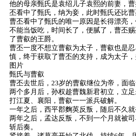
他的母亲甄氏是袁绍儿子袁熙的前妻，曹
丕看中了甄氏，纳为妾，此时甄氏还比曹
曹丕看中了甄氏的唯一原因是长得漂亮，
不能当饭吃，时间长了，便腻了，曹丕赐
了曹叡的王爵。
曹丕一度不想立曹叡为太子，曹叡也是忍
慎，终于获取了曹丕的支持，成为太子，
图片
甄氏与曹叡
曹丕去世后，23岁的曹叡继位为帝，面
两个多月后，孙权趁曹魏新君初立，立足
打江夏、襄阳，曹叡一一派兵破解。
一年之后，西平郡麴英反叛，随后不久就
两年之后，孟达反叛，不到一个月就被司
斩后奏。
紧接着，诸葛亮开始了北伐，持续6年，