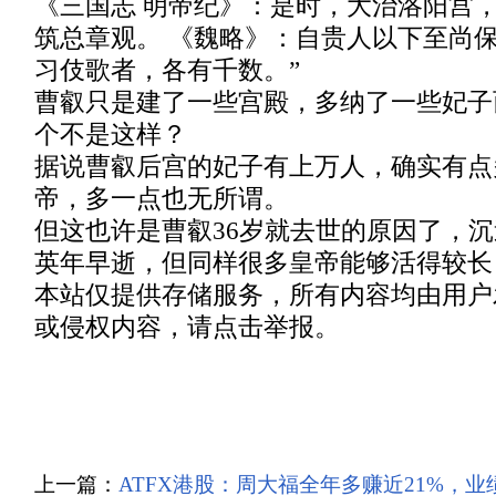
《三国志 明帝纪》：是时，大治洛阳宫
筑总章观。 《魏略》：自贵人以下至尚
习伎歌者，各有千数。”
曹叡只是建了一些宫殿，多纳了一些妃子
个不是这样？
据说曹叡后宫的妃子有上万人，确实有点
帝，多一点也无所谓。
但这也许是曹叡36岁就去世的原因了，
英年早逝，但同样很多皇帝能够活得较长
本站仅提供存储服务，所有内容均由用户
或侵权内容，请点击举报。
上一篇：
ATFX港股：周大福全年多赚近21%，