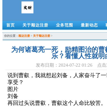
首页
关于顺达注册
业务范围
最新动态
你的位置：
顺达注册
>
关于顺达注册
>
为何诸葛亮一死，励精图治的曹
乐？看懂人性就明
发布日期：2024-07-22 01:26 点
说到曹叡，我就想起刘备，人家奋斗了一
享受？
图片
刘备
再回过头说曹叡，曹叡这个人命比较苦。