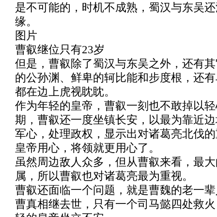
是不可能的，时机不成熟，蜀汉与东吴还
缘。
图片
曹叡继位只有23岁
但是，曹叡除了蜀汉与东吴之外，还有其
的公孙渊、鲜卑的轲比能和步度根，还有
都在边上虎视眈眈。
作为年轻的皇帝，曹叡一刻也不敢掉以轻
期，曹叡还一度坐镇长安，以最为靠近边
军心，处理政权，显示出对诸葛亮北伐的
皇帝用心，将领就更用心了。
虽然周边敌人众多，但从曹叡来看，最大
属，所以曹叡也对诸葛亮最为重视。
曹叡还面临一个问题，就是曹魏的老一辈
曹真相继去世，只有一个司马懿四处救火