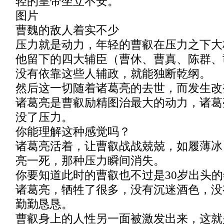
轻的皇帝坐立不安。
图片
曹魏的敌人着实不少
压力就是动力，年轻的曹叡在压力之下大
他留下的四大辅臣（曹休、曹真、陈群、
没有依靠这些人辅政，就能独断乾纲。
然后这一切随着诸葛亮的去世，而发生改
诸葛亮是曹叡励精图治最大的动力，诸葛
没了压力。
你能理解这种感觉吗？
诸葛亮活着，让曹叡战战兢兢，如履薄冰
亮一死，那种压力瞬间消失。
你要知道此时的曹叡也不过是30岁出头
诸葛亮，牺牲了很多，没有沉迷酒色，没
勤勤恳恳。
曹叡身上的人性另一面被激发出来，这就