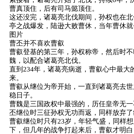
曹真顶住，后有司马懿顶住。
这还没完，诸葛亮北伐期间，孙权也在北伐
亭之战爆发，陆逊大败曹休，当年曹休就
图片
曹丕并不喜欢曹叡
曹叡登基的第三年，孙权称帝，然后时不
魏，以配合诸葛亮北伐。
直到234年，诸葛亮病逝，曹叡心中最大
来。
曹叡从继位为帝开始，一直到诸葛亮去世
稳日子。
曹魏是三国政权中最强的，历任皇帝无一
丕继位时三征孙权无功而返，同样放弃了
曹叡继位时只有23岁，年轻气盛，同样
下，但几年的战争打起来后，曹叡才明白